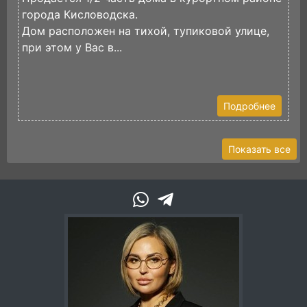
города Кисловодска.
р
Дом расположен на тихой, тупиковой улице,
Р
при этом у Вас в...
У
к
Подробнее
Показать все