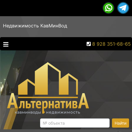
Недвижимость КавМинВод
8 928 351-68-65
Найти