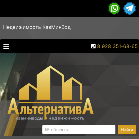
Недвижимость КавМинВод
8 928 351-68-65
Найти