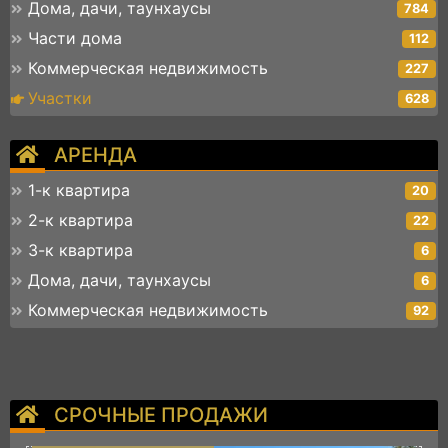
Дома, дачи, таунхаусы
784
Части дома
112
Коммерческая недвижимость
227
Участки
628
АРЕНДА
1-к квартира
20
2-к квартира
22
3-к квартира
6
Дома, дачи, таунхаусы
6
Коммерческая недвижимость
92
СРОЧНЫЕ ПРОДАЖИ