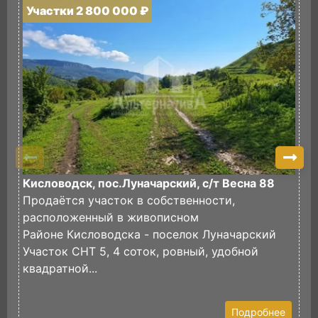
Участки 2 800 000 ₽
У
Кисловодск, пос.Луначарский, с/т Весна 88
П
Продаётся участок в собственности,
И
расположенный в живописном
в
Районе Кисловодска - поселок Луначарский
И
Участок СНТ 5, 4 соток, ровный, удобной
ф
квадратной...
Э
У
Подробнее