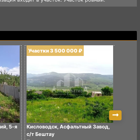
Участки 3 500 000 ₽
Участк
ий, 5-я
Кисловодск, Асфальтный Завод,
Кислов
с/т Бештау
скала, 