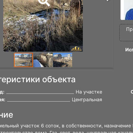
Пр
Ис
теристики объекта
д:
На участке
я:
Центральная
ние
ельный участок 6 соток, в собственности, назначение И
строительство дома. Газ, свет, вода, центральная канал