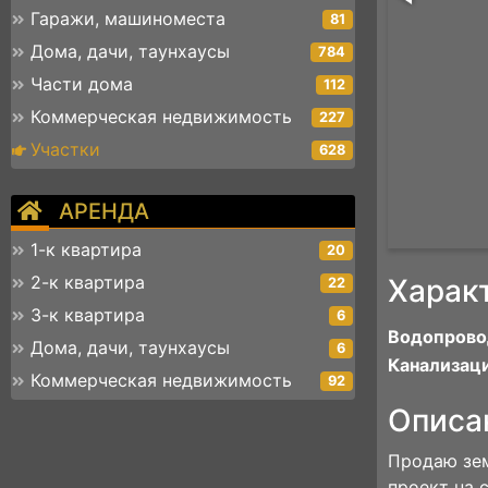
Гаражи, машиноместа
81
Дома, дачи, таунхаусы
784
Части дома
112
Коммерческая недвижимость
227
Участки
628
АРЕНДА
1-к квартира
20
2-к квартира
Харак
22
3-к квартира
6
Водопрово
Дома, дачи, таунхаусы
6
Канализаци
Коммерческая недвижимость
92
Описа
Продаю зем
проект на 