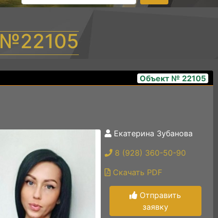
т №22105
Объект № 22105
Екатерина Зубанова
346662ed-7277-4609-9526-ec2f2fc2984c
8 (928) 360-50-90
Скачать PDF
Отправить
заявку