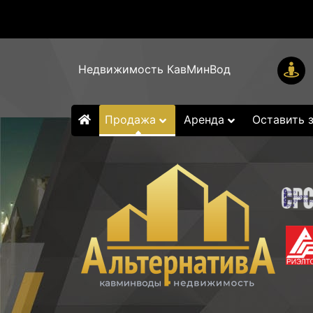
Недвижимость КавМинВод
Продажа
Аренда
Оставить 