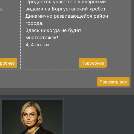
я
Продается участок с шикарными
к.
видами на Боргустанский хребет.
Продаёт
Динамично развивающейся район
87 сото
города.
Участок
Здесь никогда не будет
Разделе
многоэтажек!
Одна ча
4, 4 сотки...
сосновы
робнее
Подробнее
Показать все