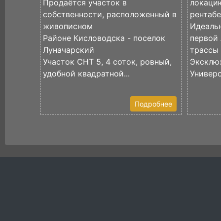
Продаётся участок в
локаци
собственности, расположенный в
рентаб
живописном
Идеаль
Районе Кисловодска - поселок
первой
Луначарский
трассы
Участок СНТ 5, 4 соток, ровный,
Эксклю
удобной квадратной...
Универс
Подробнее