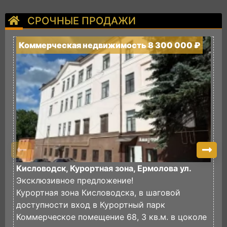
СРОЧНЫЕ ПРОДАЖИ
Коммерческая недвижимость 8 300 000 ₽
К
Кисловодск, Курортная зона, Ермолова ул.
К
Эксклюзивное предложение!
Курортная зона Кисловодска, в шаговой
К
доступности вход в Курортный парк
В
Коммерческое помещение 68, 3 кв.м. в цоколе
(