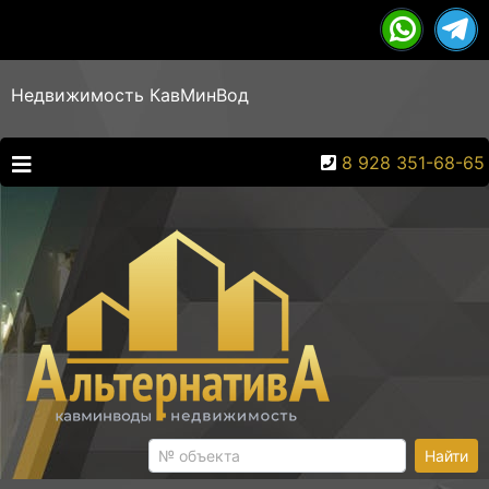
Недвижимость КавМинВод
8 928 351-68-65
Найти