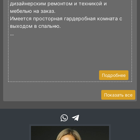
дизайнерским ремонтом и техникой и
к
мебелью на заказ.
Н
Имеется просторная гардеробная комната с
К
выходом в спальню.
К
...
к
В
Подробнее
Показать все