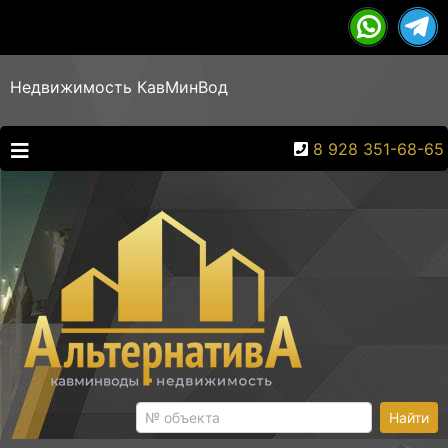
Недвижимость КавМинВод
8 928 351-68-65
Найти