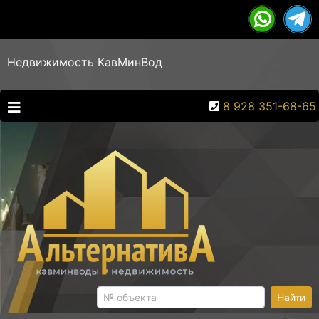
Недвижимость КавМинВод
8 928 351-68-65
Найти