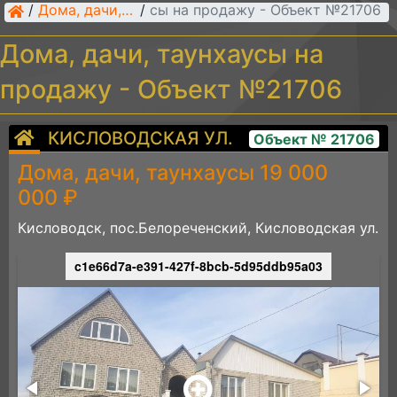
Дома, дачи, таунхаусы на продажу - Объект №21706
/
Дома, дачи, таунхаусы
/
Дома, дачи, таунхаусы на
продажу - Объект №21706
КИСЛОВОДСКАЯ УЛ.
Объект № 21706
Дома, дачи, таунхаусы 19 000
000 ₽
Кисловодск, пос.Белореченский, Кисловодская ул.
c1e66d7a-e391-427f-8bcb-5d95ddb95a03