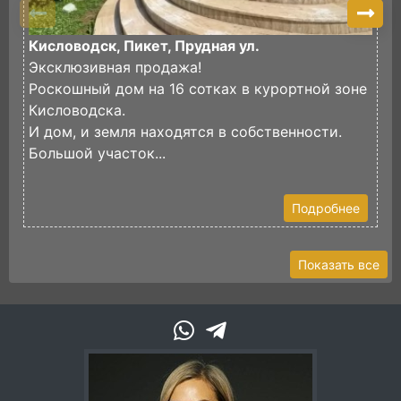
Кисловодск, Пикет, Прудная ул.
К
Эксклюзивная продажа!
П
Роскошный дом на 16 сотках в курортной зоне
п
Кисловодска.
Д
И дом, и земля находятся в собственности.
к
Большой участок...
В
Подробнее
Показать все