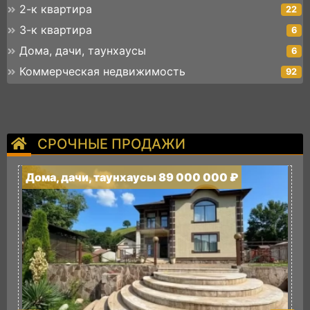
2-к квартира
22
3-к квартира
6
Дома, дачи, таунхаусы
6
Коммерческая недвижимость
92
СРОЧНЫЕ ПРОДАЖИ
Дома, дачи, таунхаусы 89 000 000 ₽
Д