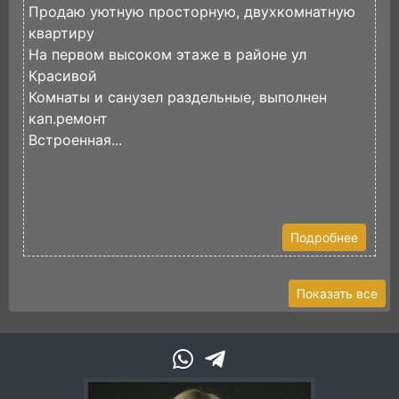
Продаю уютную просторную, двухкомнатную
П
квартиру
р
На первом высоком этаже в районе ул
в
Красивой
д
Комнаты и санузел раздельные, выполнен
И
кап.ремонт
Встроенная...
Подробнее
Показать все