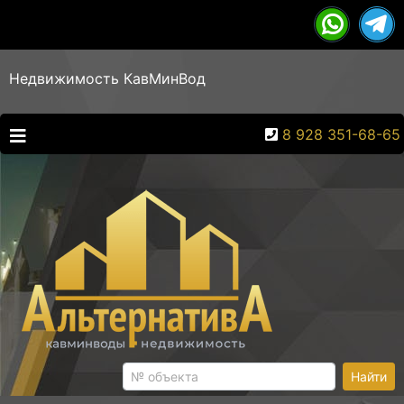
Недвижимость КавМинВод
8 928 351-68-65
Найти