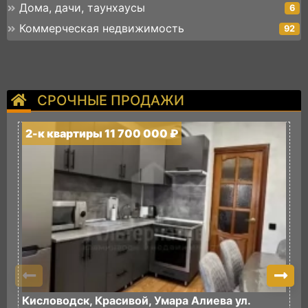
Дома, дачи, таунхаусы
6
Коммерческая недвижимость
92
СРОЧНЫЕ ПРОДАЖИ
2-к квартиры 11 700 000 ₽
2
Кисловодск, Красивой, Умара Алиева ул.
К