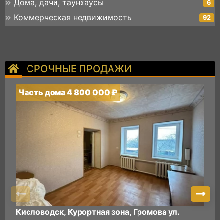
Дома, дачи, таунхаусы
6
Коммерческая недвижимость
92
СРОЧНЫЕ ПРОДАЖИ
Часть дома 4 800 000 ₽
Ч
Кисловодск, Курортная зона, Громова ул.
К