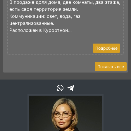
В продаже доля дома, две комнаты, два этажа,
П
есть своя территория земли.
г
Коммуникации: свет, вода, газ
Д
централизованные.
п
Расположен в Курортной...
Подробнее
Показать все