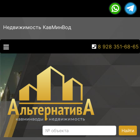
Недвижимость КавМинВод
8 928 351-68-65
Найти