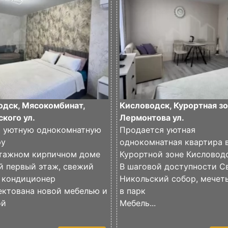
одск, Мясокомбинат,
Кисловодск, Курортная зо
кого ул.
Лермонтова ул.
 уютную однокомнатную
Продается уютная
ру
однокомнатная квартира 
этажном кирпичном доме
Курортной зоне Кисловод
й первый этаж, свежий
В шаговой доступности Св
, кондиционер
Никольский собор, мечеть
ектована новой мебелью и
в парк
ой
Мебель...