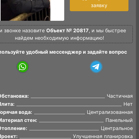
заявку
и звонке назовите
Объект № 20817
, и мы быстрее
найдем необходимую информацию!
пользуйте удобный мессенджер и задайте вопрос
Обстановка:
Частичная
Плита:
Нет
Горячая вода:
Централизованная
Материал стен:
Панельный
Отопление:
Центральное
Проект:
Улучшенная планировка