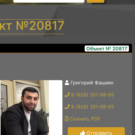
ект №20817
Объект № 20817
Григорий Фашаян
f7f6ea17-8baf-4519-8a42-0e9de1f1e219
8 (928) 351-68-85
8 (928) 351-68-85
Скачать PDF
Отправить