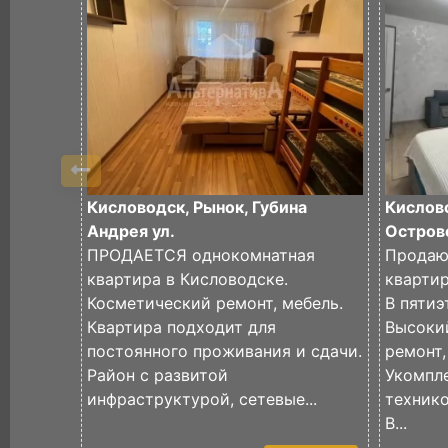
Кисловодск, Рынок, Губина
Кислов
Андрея ул.
Островс
ПРОДАЕТСЯ однокомнатная
Продаю
квартира в Кисловодске.
кварти
Косметический ремонт, мебель.
В пяти
Квартира подходит для
Высоки
постоянного проживания и сдачи.
ремонт
Район с развитой
Укомпл
инфраструктурой, сетевые...
техник
В...