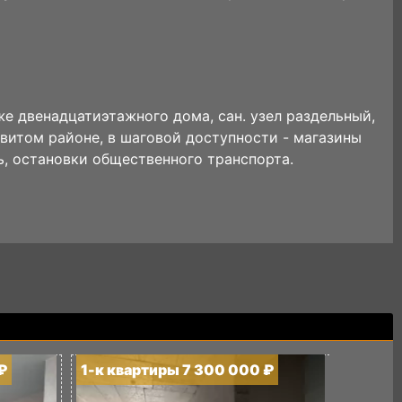
е двенадцатиэтажного дома, сан. узел раздельный,
звитом районе, в шаговой доступности - магазины
ь, остановки общественного транспорта.
₽
1-к квартиры 7 300 000 ₽
1-к кв