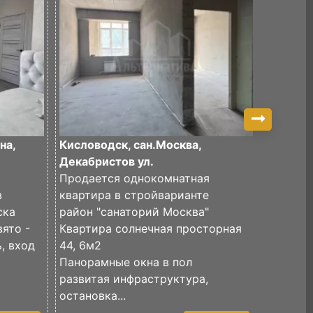
на,
Кисловодск, сан.Москва,
Кислово
Декабристов ул.
Октября
Продается однокомнатная
Продае
в
квартира в стройварианте
квартир
ска
район "санаторий Москва"
удобном
ято -
Квартира солнечная просторная
дома в 
, вход
44, 6м2
рынка.
Панорамные окна в пол
В шагов
развитая инфраструктура,
специал
остановка...