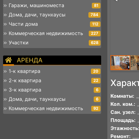
Гаражи, машиноместа
81
Дома, дачи, таунхаусы
784
Части дома
112
Коммерческая недвижимость
227
Участки
628
АРЕНДА
1-к квартира
20
2-к квартира
Харак
22
3-к квартира
6
Комнаты:
Дома, дачи, таунхаусы
6
Кол. ком.:
Коммерческая недвижимость
92
Сан. узел:
Площадь:
Этажность
Ремонт: