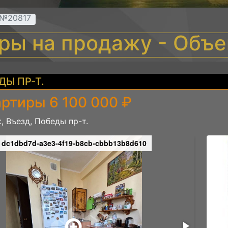
 №20817
иры на продажу - Объ
ДЫ ПР-Т.
артиры 6 100 000 ₽
, Въезд, Победы пр-т.
dc1dbd7d-a3e3-4f19-b8cb-cbbb13b8d610