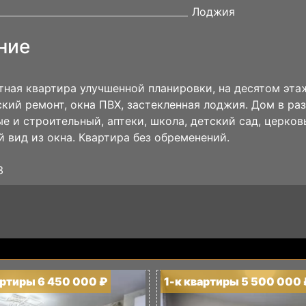
Лоджия
ние
ная квартира улучшенной планировки, на десятом этаж
кий ремонт, окна ПВХ, застекленная лоджия. Дом в ра
е и строительный, аптеки, школа, детский сад, церков
 вид из окна. Квартира без обременений.
3
артиры 6 450 000 ₽
1-к квартиры 5 500 000 