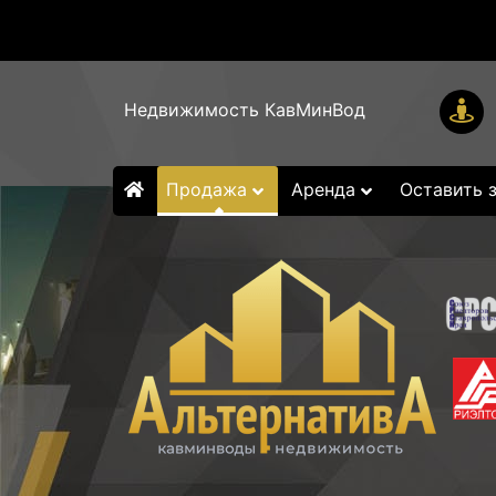
Недвижимость КавМинВод
Продажа
Аренда
Оставить 