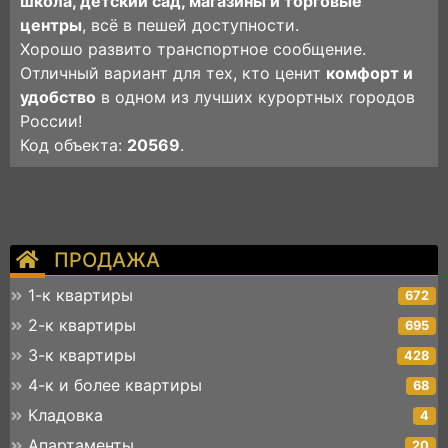
школа, детский сад, магазины и торговые
центры
, всё в пешей доступности.
Хорошо развито транспортное сообщение.
Отличный вариант для тех, кто ценит
комфорт и
удобство
в одном из лучших курортных городов
России!
Код объекта:
20569
.
ПРОДАЖА
1-к квартиры
672
2-к квартиры
695
3-к квартиры
428
4-к и более квартиры
68
Кладовка
4
Апартаменты
20