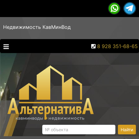
Недвижимость КавМинВод
8 928 351-68-65
Найти