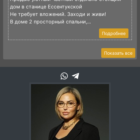
дом в станице Ессентукской
К
Не требует вложений. Заходи и живи!
В
В доме 2 просторный спальни,...
п
Подробнее
Показать все