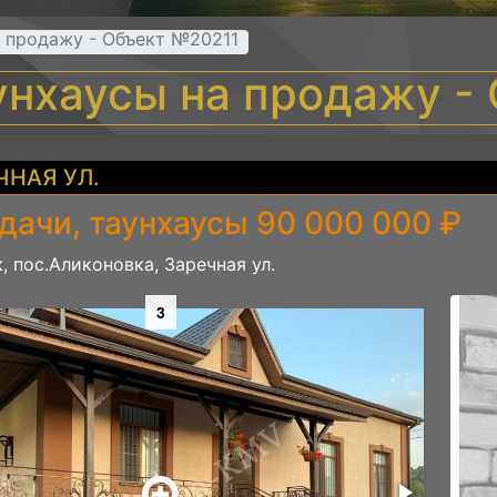
а продажу - Объект №20211
аунхаусы на продажу -
ЧНАЯ УЛ.
дачи, таунхаусы 90 000 000 ₽
, пос.Аликоновка, Заречная ул.
3