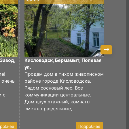
Завод,
Кисловодск, Бермамыт, Полевая
Кислово
ул.
Продаю
е!
Продам дом в тихом живописном
частный
 очень
районе города Кисловодска.
Участок
Рядом сосновый лес. Все
угловой
м с
коммуникации центральные.
Простор
Дом двух этажный, комнаты
для авто
смежно раздельные,...
робнее
Подробнее