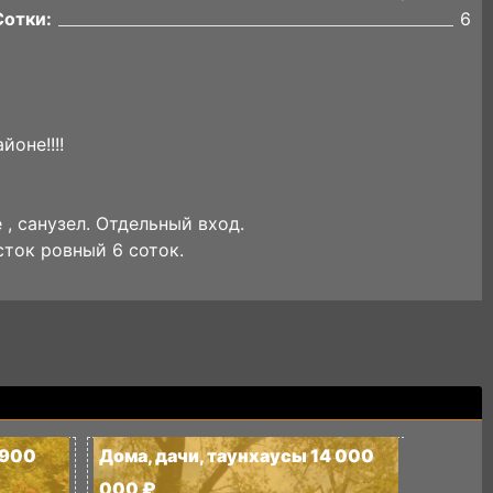
Сотки:
6
оне!!!!
 , санузел. Отдельный вход.
сток ровный 6 соток.
 900
Дома, дачи, таунхаусы 14 000
Дома, 
000 ₽
000 ₽