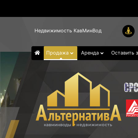
Недвижимость КавМинВод
Продажа
Аренда
Оставить 