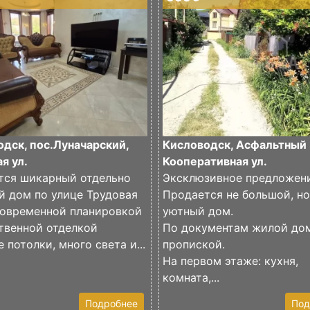
дск, пос.Луначарский,
Кисловодск, Асфальтный 
я ул.
Кооперативная ул.
тся шикарный отдельно
Эксклюзивное предложени
й дом по улице Трудовая
Продается не большой, но
современной планировкой
уютный дом.
твенной отделкой
По документам жилой до
 потолки, много света и...
пропиской.
На первом этаже: кухня,
комната,...
Подробнее
Под