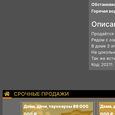
Обстановка
Горячая во
Описа
Продаётся 
Рядом с оз
В доме 3 эт
На цокольн
Так же ест
Код: 20211
СРОЧНЫЕ ПРОДАЖИ
Дома, дачи, таунхаусы 89 000
Дома, 
000 ₽
000 ₽