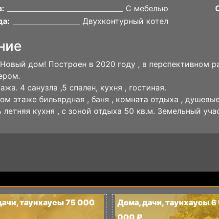
:
С мебелью
да:
Двухконтурный котел
ние
Новый дом! Построен в 2020 году , в перспективном рай
ером.
ажа. 4 санузла ,5 спален, кухня , гостиная.
ом этаже бильярдная , баня , комната отдыха , душевые
ь летняя кухня , с зоной отдыха 50 кв.м. Земельный уча
дачи, таунхаусы 75 000
Дома, дачи, таунхаусы 6
000 ₽