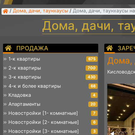
/
Дома, дачи, таунхаусы
/
Дома, дачи, таунхаусы н
Дома, дачи, т
ПРОДАЖА
ЗАРЕ
Дома, 
1-к квартиры
675
2-к квартиры
700
Кисловодск
3-к квартиры
430
19
4-к и более квартиры
68
Кладовка
4
Апартаменты
20
Новостройки [1- комнатные]
7
Новостройки [2- комнатные]
6
Новостройки [3- комнатные]
3