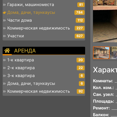
Гаражи, машиноместа
81
Дома, дачи, таунхаусы
784
Части дома
112
Коммерческая недвижимость
227
Участки
627
АРЕНДА
1-к квартира
20
2-к квартира
Харак
22
3-к квартира
6
Комнаты:
Дома, дачи, таунхаусы
6
Кол. ком.:
Коммерческая недвижимость
92
Сан. узел:
Площадь:
Ремонт:
Балкон: