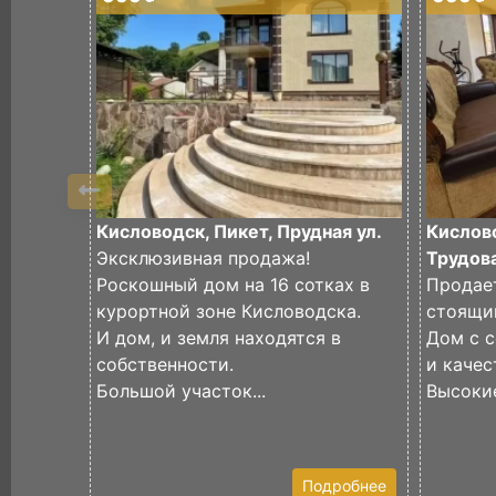
Кисловодск, Пикет, Прудная ул.
Кислово
Эксклюзивная продажа!
Трудова
Роскошный дом на 16 сотках в
Продае
курортной зоне Кисловодска.
стоящи
И дом, и земля находятся в
Дом с 
собственности.
и качес
Большой участок...
Высокие
Подробнее