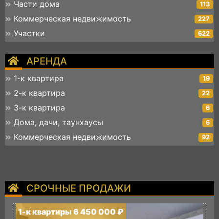
Части дома
113
Коммерческая недвижимость
227
Участки
622
АРЕНДА
1-к квартира
19
2-к квартира
22
3-к квартира
6
Дома, дачи, таунхаусы
6
Коммерческая недвижимость
92
СРОЧНЫЕ ПРОДАЖИ
1-к квартиры 6 450 000 ₽
1