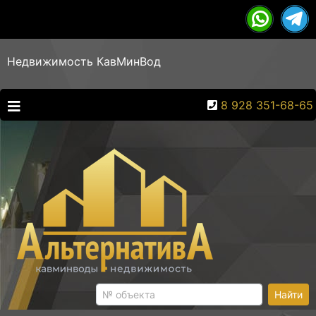
Недвижимость КавМинВод
8 928 351-68-65
Найти