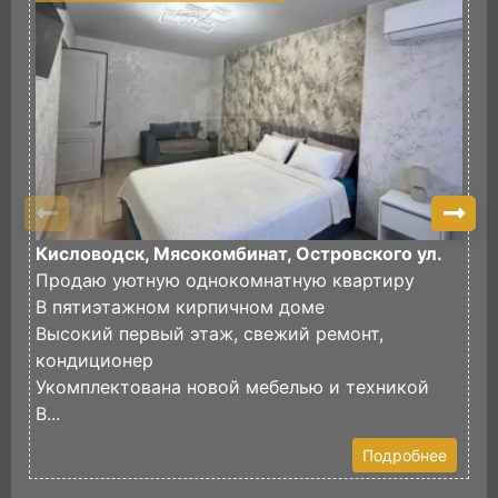
Кисловодск, Мясокомбинат, Островского ул.
К
Продаю уютную однокомнатную квартиру
П
В пятиэтажном кирпичном доме
К
Высокий первый этаж, свежий ремонт,
В
кондиционер
с
Укомплектована новой мебелью и техникой
М
В...
Подробнее