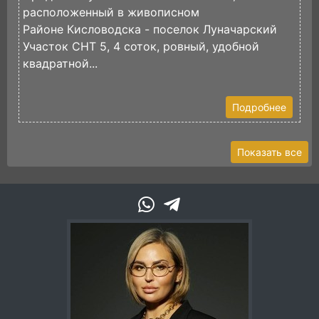
расположенный в живописном
в
Районе Кисловодска - поселок Луначарский
И
Участок СНТ 5, 4 соток, ровный, удобной
ф
квадратной...
Э
У
Подробнее
Показать все