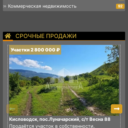
Коммерческая недвижимость
92
СРОЧНЫЕ ПРОДАЖИ
Участки 2 800 000 ₽
У
Кисловодск, пос.Луначарский, с/т Весна 88
П
Продаётся участок в собственности,
И