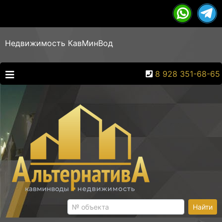
Недвижимость КавМинВод
8 928 351-68-65
Найти