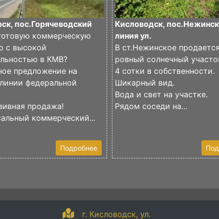
ск, пос.Горячеводский
Кисловодск, пос.Нежинск
готовую коммерческую
линия ул.
ю с высокой
В ст.Нежинское продаетс
ельностью в КМВ?
ровный солнечный участо
ное предложение на
4 сотки в собственности.
 линии федеральной
Шикарный вид.
Вода и свет на участке.
зивная продажа!
Рядом соседи на...
альный коммерческий...
Подробнее
Под
г. Кисловодск, ул.