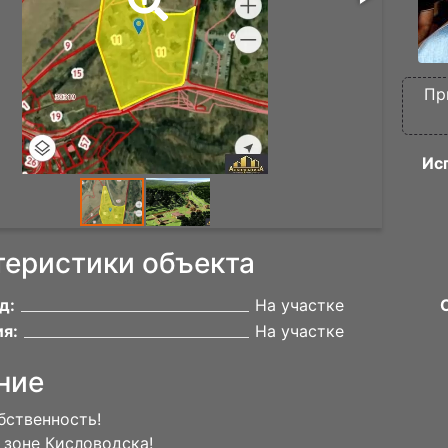
Пр
Ис
теристики объекта
д:
На участке
я:
На участке
ние
бственность!
 зоне Кисловодска!