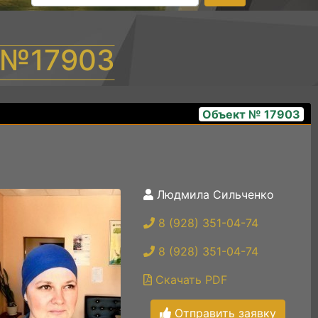
т №17903
Объект № 17903
Людмила Сильченко
watermarked - pn0ppbaycpq5lmirtw_0mpaecpkvnag
8 (928) 351-04-74
8 (928) 351-04-74
Скачать PDF
Отправить заявку