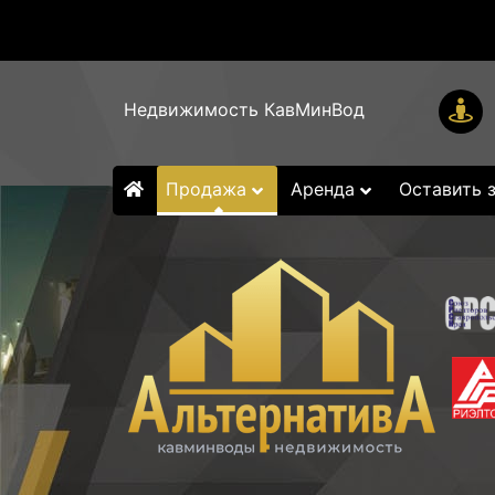
Недвижимость КавМинВод
Продажа
Аренда
Оставить 