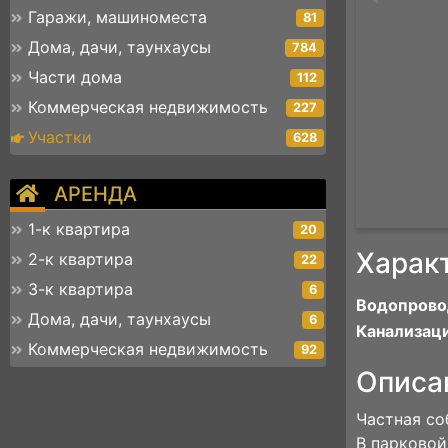
Гаражи, машиноместа
81
Дома, дачи, таунхаусы
784
Части дома
112
Коммерческая недвижимость
227
Участки
628
АРЕНДА
1-к квартира
20
Харак
2-к квартира
22
3-к квартира
6
Водопрово
Дома, дачи, таунхаусы
6
Канализаци
Коммерческая недвижимость
92
Описа
Частная со
В парковой