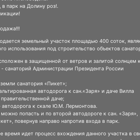
 в парк на Долину роз!.
икации!
одажа!!!
одается земельный участок площадью 400 соток, явл
го использования под строительство объектов санато
сположен в защищенной от ветров и залитой солнцем 
а - санаторий Администрации Президента России
- земли санатория «Пикет»;
фальтированная автодорога к сан.«Заря» и даче Вилла
 правительственной даче;
 – автодорога к скале Ю.М. Лермонтова.
 можно попасть и по второй автодороге к сан. «Заря»,
икет», повернув направо напротив входа в парк.
е время идет процесс вхождения данного участка в с