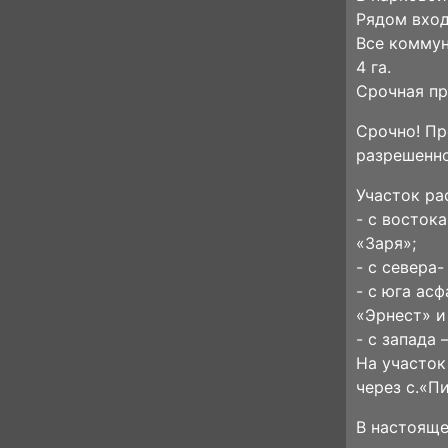
Рядом вход
Все коммун
4 га.
Срочная пр
Срочно! Пр
разрешенно
Участок ра
- с восток
«Заря»;
- с севера
- с юга ас
«Эрнест» и
- с запада
На участок
через с.«П
В настояще