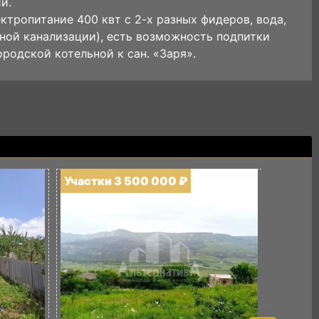
и.
ктропитание 400 квт с 2-х разных фидеров, вода,
ой канализации), есть возможность подпитки
ородской котельной к сан. «Заря».
Участки 3 500 000 ₽
Участк