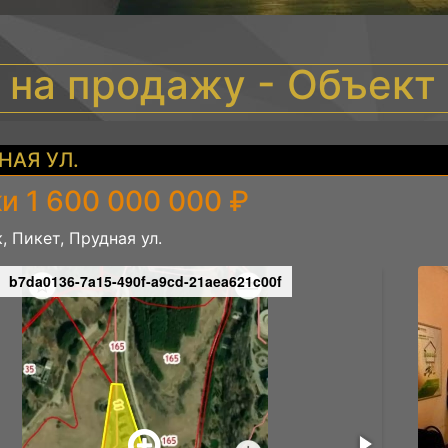
 на продажу - Объек
НАЯ УЛ.
и 1 600 000 000 ₽
, Пикет, Прудная ул.
b7da0136-7a15-490f-a9cd-21aea621c00f