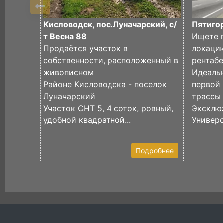
Кисловодск, пос.Луначарский, с/
Пятигор
т Весна 88
Ищете 
Продаётся участок в
локаци
собственности, расположенный в
рентаб
живописном
Идеаль
Районе Кисловодска - поселок
первой
Луначарский
трассы
Участок СНТ 5, 4 соток, ровный,
Эксклю
удобной квадратной...
Универс
Подробнее