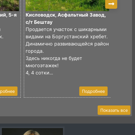
ий, 5-я
Кисловодск, Асфальтный Завод,
Кислов
с/т Бештау
скала, 
я
Продается участок с шикарными
к.
видами на Боргустанский хребет.
Продаёт
Динамично развивающейся район
87 сото
города.
Участок
Здесь никогда не будет
Разделе
многоэтажек!
Одна ча
4, 4 сотки...
сосновы
робнее
Подробнее
Показать все