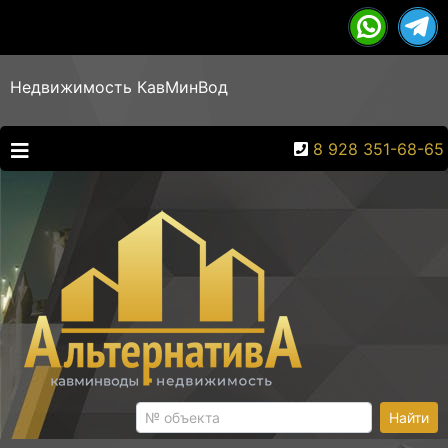
Недвижимость КавМинВод
8 928 351-68-65
Найти