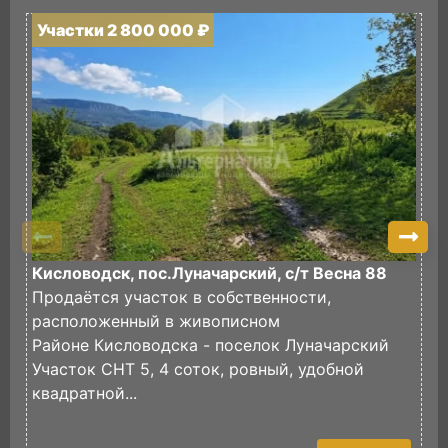
Участки 2 800 000 ₽
У
Кисловодск, пос.Луначарский, с/т Весна 88
П
Продаётся участок в собственности,
И
расположенный в живописном
в
Районе Кисловодска - поселок Луначарский
И
Участок СНТ 5, 4 соток, ровный, удобной
ф
квадратной...
Э
У