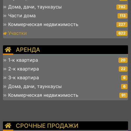
Дома, дачи, таунхаусы
782
Части дома
113
Коммерческая недвижимость
227
Участки
622
АРЕНДА
1-к квартира
20
2-к квартира
22
3-к квартира
6
Дома, дачи, таунхаусы
6
Коммерческая недвижимость
91
СРОЧНЫЕ ПРОДАЖИ