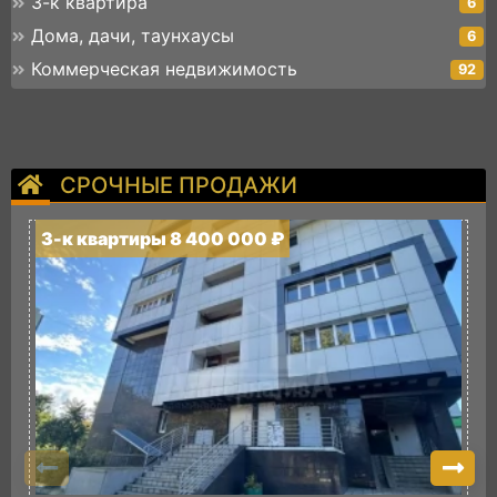
3-к квартира
6
Дома, дачи, таунхаусы
6
Коммерческая недвижимость
92
СРОЧНЫЕ ПРОДАЖИ
3-к квартиры 8 400 000 ₽
3