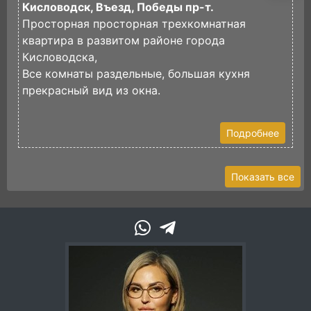
Кисловодск, Въезд, Победы пр-т.
К
Просторная просторная трехкомнатная
П
квартира в развитом районе города
х
Кисловодска,
Ч
Все комнаты раздельные, большая кухня
з
прекрасный вид из окна.
В
Подробнее
Показать все