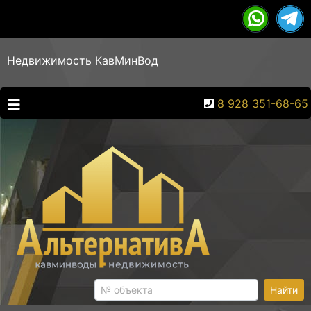
Недвижимость КавМинВод
8 928 351-68-65
Найти